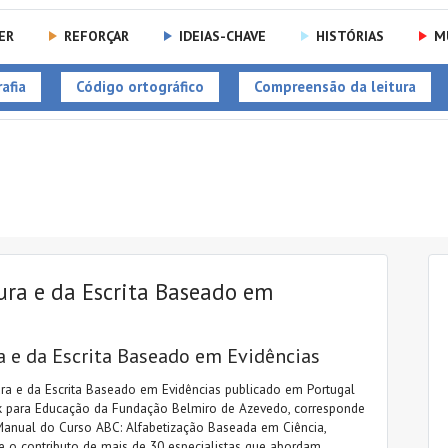
ER
REFORÇAR
IDEIAS-CHAVE
HISTÓRIAS
M
afia
Código ortográfico
Compreensão da leitura
ura e da Escrita Baseado em
a e da Escrita Baseado em Evidências
ra e da Escrita Baseado em Evidências publicado em Portugal
 para Educação da Fundação Belmiro de Azevedo, corresponde
Manual do Curso ABC: Alfabetização Baseada em Ciência,
ne o contributo de mais de 30 especialistas que abordam