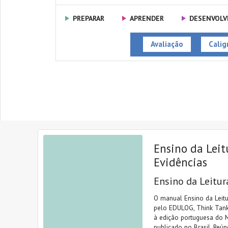
PREPARAR
APRENDER
DESENVOLV
Avaliação
Caligr
Ensino da Leit
Evidências
Ensino da Leitur
O manual Ensino da Leitu
pelo EDULOG, Think Tank
à edição portuguesa do 
publicado no Brasil. Reú