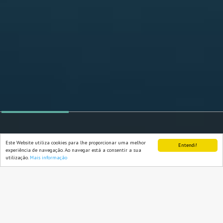
Este Website utiliza cookies para lhe proporcionar uma melhor
Entendi!
experiência de navegação. Ao navegar está a consentir a sua
utilização.
Mais informação
APRENDER
DESENVOLVER
PREPARAR